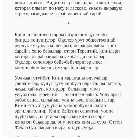
видит никто. Видит ее разве одна только луна,
которая плывет по небу и ласково, сквозь дырявую
стреху, заглядывает в заброшенный сарай.
*
Биһиги айанньыттарбыт дэриэбинэҕэ кнэһэ
биирдэ тонуннулэр. Oҕoлop үрүт общественнай
бурдук кутулла сылдьыбыт, быpaҕыллыбыт эргэ
сарайга хоно бараллар, отгон Терентий, кинилэри
кытары быраһаайдаһаат, кабак диэки барар.
Оҕолор, солoмoҕo бэйэ-бэйэлэригэр ыкса
хоонньоһон баран, нухарыйан бараллар.
Уолчаан утуйбат. Кини хараҥаны одуулаһар,
санаатыгар, күнүс тугу көрбүтэ барыта: былыттар,
чаҕылхай күн, көтөрдөр, балыктар, уһүн
уҥуохтаах Терентий — элэҥнээн aahap. Уолу араас
элбэх санаа, сылайыы уонна аччыктааһын ыгар.
Кини этэ уоттуу убайар, ойоҕоһунан сытан
эргиллитэлиир. Кини бэйэтин санаатын уонна
дууһатын долгутары барытын кимиэхэ эрэ
кэпсиэн бaҕapap да, ону истиэх ким да суох. Оттон
Фекла буоллаҕынa кыра, өйдуө cyoҕa.