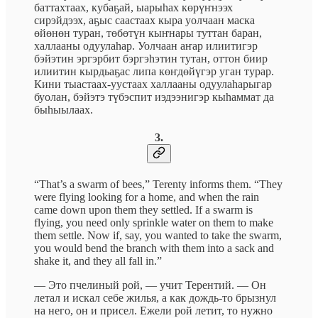
баттахтаах, кубаҕай, ыарыһах көрүҥнээх
сирэйдээх, аҕыс саастаах кыра уолчаан маска
өйөнөн туран, төбөтүн кыҥнары туттан баран,
халлааны одуулаһар. Уолчаан аҥар илиитигэр
бэйэтин эргэрбит бэргэһэтин тутан, оттон биир
илиитин кырдьаҕас липа көҥдөйүгэр уган турар.
Кини тыастаах-уустаах халлааны одуулаһарыгар
буолан, бэйэтэ түбэспит иэдээнигэр кыһаммат да
быһыылаах.
3.
“That’s a swarm of bees,” Terenty informs them. “They
were flying looking for a home, and when the rain
came down upon them they settled. If a swarm is
flying, you need only sprinkle water on them to make
them settle. Now if, say, you wanted to take the swarm,
you would bend the branch with them into a sack and
shake it, and they all fall in.”
— Это пчелиный рой, — учит Терентий. — Он
летал и искал себе жилья, а как дождь-то брызнул
на него, он и присел. Ежели рой летит, то нужно