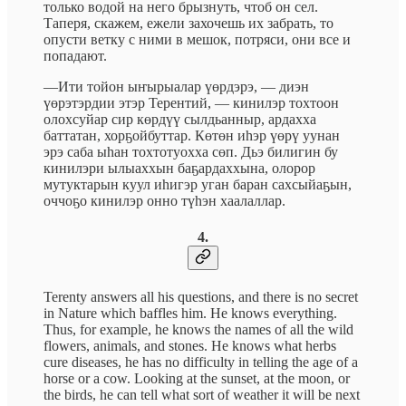
только водой на него брызнуть, чтоб он сел.
Таперя, скажем, ежели захочешь их забрать, то
опусти ветку с ними в мешок, потряси, они все и
попадают.
—Ити тойон ыҥырыалар үөрдэрэ, — диэн
үөрэтэрдии этэр Терентий, — кинилэр тохтоон
олохсуйар сир көрдүү сылдьанныр, ардахха
баттатан, хорҕойбуттар. Көтөн иһэр үөрү уунан
эрэ саба ыһан тохтотуохха сөп. Дьэ билигин бу
кинилэри ылыаххын баҕардаххына, олорор
мутуктарын куул иһигэр уган баран сахсыйаҕын,
оччоҕо кинилэр онно түһэн хаалаллар.
4.
Terenty answers all his questions, and there is no secret
in Nature which baffles him. He knows everything.
Thus, for example, he knows the names of all the wild
flowers, animals, and stones. He knows what herbs
cure diseases, he has no difficulty in telling the age of a
horse or a cow. Looking at the sunset, at the moon, or
the birds, he can tell what sort of weather it will be next