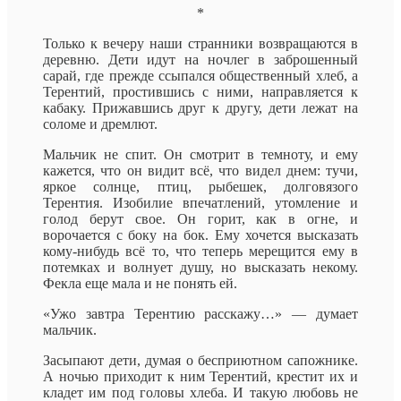
*
Только к вечеру наши странники возвращаются в
деревню. Дети идут на ночлег в заброшенный
сарай, где прежде ссыпался общественный хлеб, а
Терентий, простившись с ними, направляется к
кабаку. Прижавшись друг к другу, дети лежат на
соломе и дремлют.
Мальчик не спит. Он смотрит в темноту, и ему
кажется, что он видит всё, что видел днем: тучи,
яркое солнце, птиц, рыбешек, долговязого
Терентия. Изобилие впечатлений, утомление и
голод берут свое. Он горит, как в огне, и
ворочается с боку на бок. Ему хочется высказать
кому-нибудь всё то, что теперь мерещится ему в
потемках и волнует душу, но высказать некому.
Фекла еще мала и не понять ей.
«Ужо завтра Терентию расскажу…» — думает
мальчик.
Засыпают дети, думая о бесприютном сапожнике.
А ночью приходит к ним Терентий, крестит их и
кладет им под головы хлеба. И такую любовь не