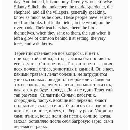
day. And indeed, it is not only Terenty who is so wise.
Silanty Silitch, the innkeeper, the market-gardener, the
shepherd, and all the villagers, generally speaking,
know as much as he does. These people have learned
not from books, but in the fields, in the wood, on the
river bank. Their teachers have been the birds
themselves, when they sang to them, the sun when it
left a glow of crimson behind it at setting, the very
trees, and wild herbs.
Терентий отвечает на все вопросы, и нет в
природе той тайны, которая могла бы поставить
его в тупик. Он знает всё. Так, он знает названия
всех полевых трав, животных и камней. Он знает,
какими травами лечат болезни, не затруднится
узнать, сколько лошади или корове лет. Глядя на
заход солнца, на луну, на птиц, он может сказать,
какая завтра будет погода. Да и не один Терентий
так разумен. Силантий Силыч, кабатчик,
огородник, пастух, вообще вся деревня, знают
столько же, сколько и он. Учились эти люди не по
книгам, а в поле, в лесу, на берегу реки. Учили их
сами птицы, когда пели им песни, солнце, когда,
заходя, оставляло после себя багровую зарю, сами
деревья и травы.