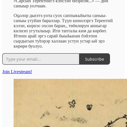
«Сарсын Терентийгэ кэпсээн биэриэм...» — дии
саныыр уолчаан.
Oҕoлop дьиэтэ-уота суох саппыкыһыты саныы-
саныы утуйан бараллар. Түүн кинилэргэ Терентий
кэлэн, кириэс охсон баран,, төбөлөрун анныгар
килиэп угуталыыр. Ити тапталы ким да көрбөт.
Итини арай эргэ сарай быыЬынан бэйэтин
сырдыгын туһэрэр халлаан устун устар ый эрэ
көрөрө буолуо.
Subscribe
Join Livestream!