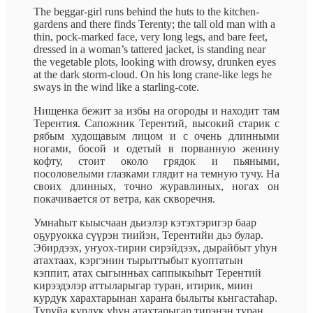
The beggar-girl runs behind the huts to the kitchen-
gardens and there finds Terenty; the tall old man with a
thin, pock-marked face, very long legs, and bare feet,
dressed in a woman’s tattered jacket, is standing near
the vegetable plots, looking with drowsy, drunken eyes
at the dark storm-cloud. On his long crane-like legs he
sways in the wind like a starling-cote.
Нищенка бежит за избы на огороды и находит там
Терентия. Сапожник Терентий, высокий старик с
рябым худощавым лицом и с очень длинными
ногами, босой и одетый в порванную женину
кофту, стоит около грядок и пьяными,
посоловелыми глазками глядит на темную тучу. На
своих длинных, точно журавлиных, ногах он
покачивается от ветра, как скворечня.
Умнаһыт кыысчаан дьиэлэр кэтэхтэригэр баар
оҕуруокка сүүрэн тиийэн, Терентийи дьэ булар.
Эбирдээх, yҥyox-тирии сирэйдээх, дырайбыт уһун
атахтаах, кэргэнин тырыттыбыт куоптатын
кэппит, атах сыгынньах саппыкыһыт Терентий
кирээдэлэр аттыларыгар туран, итирик, миин
курдук харахтарынан xapaҥа былыты кьнгастаһар.
Туруйа курдук уһун атахтарыгар тирэнэн туран,