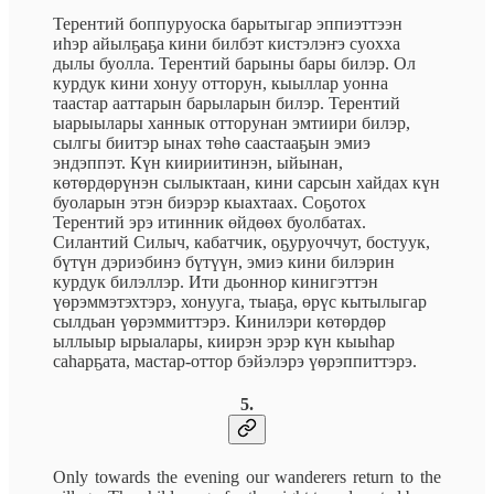
Терентий боппуруоска барытыгар эппиэттээн
иһэр айылҕаҕа кини билбэт кистэлэҥэ суохха
дылы буолла. Терентий барыны бары билэр. Ол
курдук кини хонуу отторун, кыыллар уонна
таастар ааттарын барыларын билэр. Терентий
ыарыылары ханнык отторунан эмтиири билэр,
сылгы биитэр ынах төһө саастааҕын эмиэ
эндэппэт. Күн киириитинэн, ыйынан,
көтөрдөрүнэн сылыктаан, кини сарсын хайдах күн
буоларын этэн биэрэр кыахтаах. Соҕотох
Терентий эрэ итинник өйдөөх буолбатах.
Силантий Силыч, кабатчик, оҕуруоччут, бостуук,
бүтүн дэриэбинэ бүтүүн, эмиэ кини билэрин
курдук билэллэр. Ити дьоннор кинигэттэн
үөрэммэтэхтэрэ, хонууга, тыаҕа, өрүс кытылыгар
сылдьан үөрэммиттэрэ. Кинилэри көтөрдөр
ыллыыр ырыалары, киирэн эрэр күн кыыһар
саһарҕата, мастар-оттор бэйэлэрэ үөрэппиттэрэ.
5.
Only towards the evening our wanderers return to the