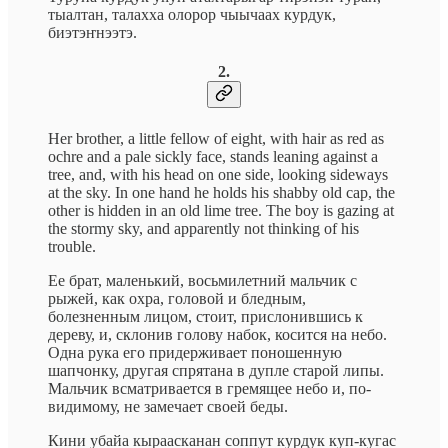
тыалтан, талахха олорор чыычаах курдук,
биэтэҥнээтэ.
2.
Her brother, a little fellow of eight, with hair as red as
ochre and a pale sickly face, stands leaning against a
tree, and, with his head on one side, looking sideways
at the sky. In one hand he holds his shabby old cap, the
other is hidden in an old lime tree. The boy is gazing at
the stormy sky, and apparently not thinking of his
trouble.
Ее брат, маленький, восьмилетний мальчик с
рыжей, как охра, головой и бледным,
болезненным лицом, стоит, прислонившись к
дереву, и, склонив голову набок, косится на небо.
Одна рука его придерживает поношенную
шапчонку, другая спрятана в дупле старой липы.
Мальчик всматривается в гремящее небо и, по-
видимому, не замечает своей беды.
Кини убайа кыраасканан соппут курдук куп-кугас